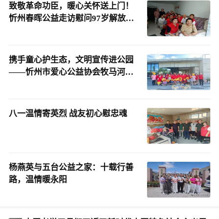
致敬革命功臣，暖心关怀送上门！
忻州春晖公益走访慰问97岁解放战
争老兵王俏昌
携手童心护生态，文明宣传进公园
——忻州市爱心公益协会牧马河生
态公园志愿服务顺利开展
八一温情寄英烈 战友初心慰忠魂
杨燕英与五台公益之家：十载行善
路，温情暖永阳