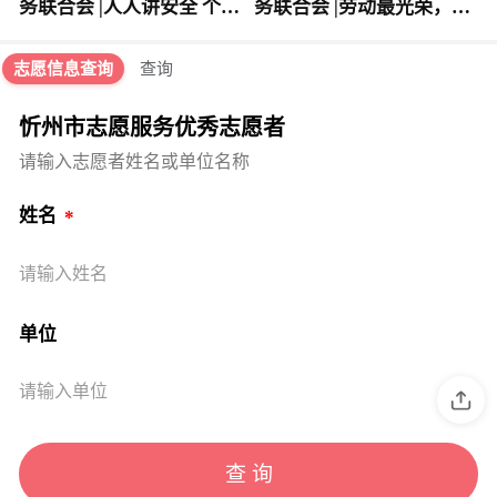
务联合会 |人人讲安全 个个
务联合会 |劳动最光荣，志
会应急 提高防灾减灾救灾
愿最暖心
能力
志愿信息查询
查询
忻州市志愿服务优秀志愿者
请输入志愿者姓名或单位名称
姓名
请输入姓名
单位
请输入单位
查 询