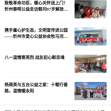
致敬革命功臣，暖心关怀送上门！
忻州春晖公益走访慰问97岁解放战
争老兵王俏昌
携手童心护生态，文明宣传进公园
——忻州市爱心公益协会牧马河生
态公园志愿服务顺利开展
八一温情寄英烈 战友初心慰忠魂
杨燕英与五台公益之家：十载行善
路，温情暖永阳