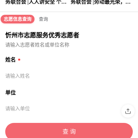
务联合会 |人人讲安全 个个
务联合会 |劳动最光荣，志
会应急 提高防灾减灾救灾
愿最暖心
能力
志愿信息查询
查询
忻州市志愿服务优秀志愿者
请输入志愿者姓名或单位名称
姓名
请输入姓名
单位
请输入单位
查 询